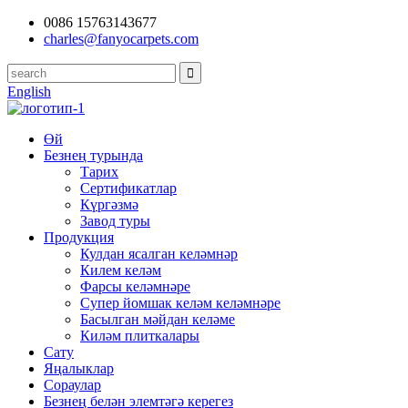
0086 15763143677
charles@fanyocarpets.com
English
Өй
Безнең турында
Тарих
Сертификатлар
Күргәзмә
Завод туры
Продукция
Кулдан ясалган келәмнәр
Килем келәм
Фарсы келәмнәре
Супер йомшак келәм келәмнәре
Басылган мәйдан келәме
Киләм плиткалары
Сату
Яңалыклар
Сораулар
Безнең белән элемтәгә керегез