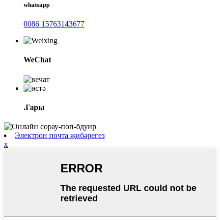
whatsapp
0086 15763143677
WeChat
.Гары
Электрон почта җибәрегез
x