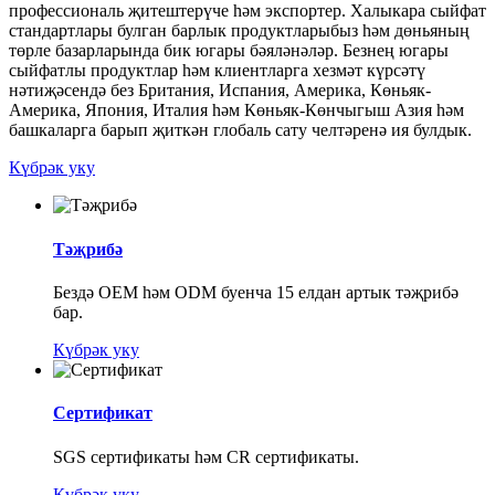
профессиональ җитештерүче һәм экспортер. Халыкара сыйфат
стандартлары булган барлык продуктларыбыз һәм дөньяның
төрле базарларында бик югары бәяләнәләр. Безнең югары
сыйфатлы продуктлар һәм клиентларга хезмәт күрсәтү
нәтиҗәсендә без Британия, Испания, Америка, Көньяк-
Америка, Япония, Италия һәм Көньяк-Көнчыгыш Азия һәм
башкаларга барып җиткән глобаль сату челтәренә ия булдык.
Күбрәк уку
Тәҗрибә
Бездә OEM һәм ODM буенча 15 елдан артык тәҗрибә
бар.
Күбрәк уку
Сертификат
SGS сертификаты һәм CR сертификаты.
Күбрәк уку