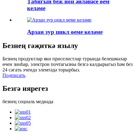
Табигый беж йон әйләнәсе өем
келәме
Арзан зур цикл өеме келәме
Безнең гәҗиткә язылу
Безнең продуктлар яки приселистлар турында белешмәләр
өчен зинһар, электрон почтагызны безгә калдырыгыз һәм без
24 сәгать эчендә элемтәдә торырбыз.
Подписать
Безгә иярегез
безнең социаль медиада