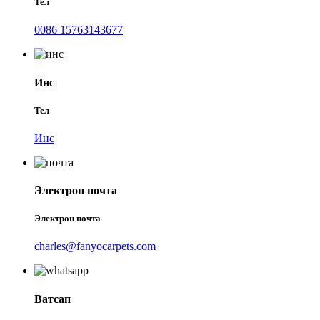
Тел
0086 15763143677
Инс
Тел
Инс
Электрон почта
Электрон почта
charles@fanyocarpets.com
Ватсап