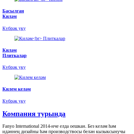
Басылган
Киләм
Күбрәк уку
Киләм
Плиткалар
Күбрәк уку
Килем келәм
Күбрәк уку
Компания турында
Fanyo International 2014-нче елда оешкан. Без келәм һәм
идәннең дизайны һәм производствосы белән кызыксынучы