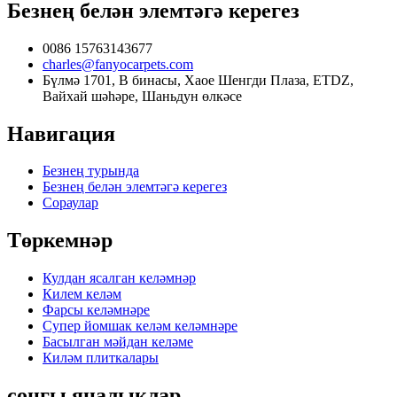
Безнең белән элемтәгә керегез
0086 15763143677
charles@fanyocarpets.com
Бүлмә 1701, В бинасы, Хаое Шенгди Плаза, ETDZ,
Вайхай шәһәре, Шаньдун өлкәсе
Навигация
Безнең турында
Безнең белән элемтәгә керегез
Сораулар
Төркемнәр
Кулдан ясалган келәмнәр
Килем келәм
Фарсы келәмнәре
Супер йомшак келәм келәмнәре
Басылган мәйдан келәме
Киләм плиткалары
соңгы яңалыклар