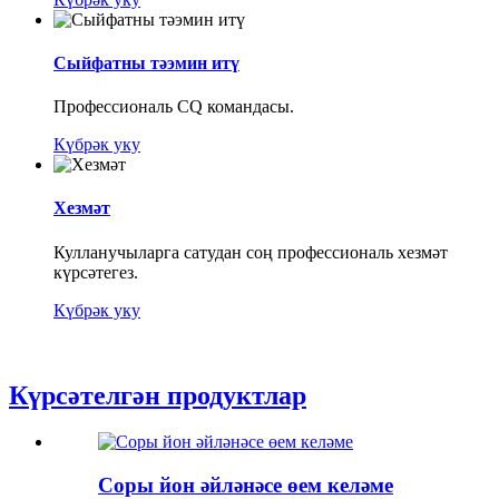
Сыйфатны тәэмин итү
Профессиональ CQ командасы.
Күбрәк уку
Хезмәт
Кулланучыларга сатудан соң профессиональ хезмәт
күрсәтегез.
Күбрәк уку
Күрсәтелгән продуктлар
Соры йон әйләнәсе өем келәме