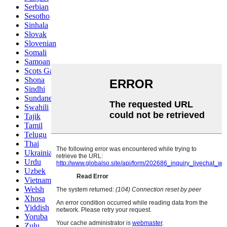
Serbian
Sesotho
Sinhala
Slovak
Slovenian
Somali
Samoan
Scots Gaelic
Shona
Sindhi
Sundanese
Swahili
Tajik
Tamil
Telugu
Thai
Ukrainian
Urdu
Uzbek
Vietnamese
Welsh
Xhosa
Yiddish
Yoruba
Zulu