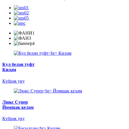
Кул белән туфт
Киләм
Күбрәк уку
Люкс Супер
Йомшак келәм
Күбрәк уку