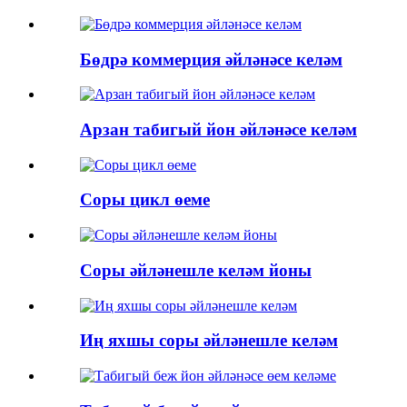
Бөдрә коммерция әйләнәсе келәм
Арзан табигый йон әйләнәсе келәм
Соры цикл өеме
Соры әйләнешле келәм йоны
Иң яхшы соры әйләнешле келәм