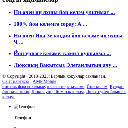
Ни өчен иң яхшы йон келәм ультимат ...
100% йон келәмгә сорау: А ...
Ни өчен Яңа Зеландия йон келәме иң яхшы
Ч ...
Йон үрнәге келәме: камил кушылма ...
Люксның Вакытсыз Элеганлыгын ачу ...
© Copyright - 2010-2023: Барлык хокуклар сакланган.
Сайт картасы
-
AMP Mobile
винтаж фарсы келәме
,
кызыл перс келәме
,
Йон келәм
,
Кулдан
йон келәмнәр
,
Люкс супер йомшак келәм
,
Люкс супер йомшак
келәм
,
Телефон